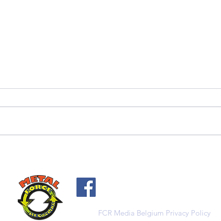
Comment METAL FORCE
Com
transforme la ferraille en
décl
or industriel à Charleroi
éco
au 
à Ch
FCR Media Belgium
Privacy Policy
© 2026