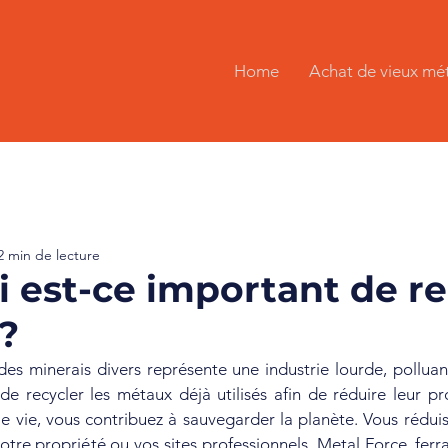
Home
Achat de vieux mé
2 min de lecture
 est-ce important de re
 ?
 des minerais divers représente une industrie lourde, polluant
de recycler les métaux déjà utilisés afin de réduire leur pr
e vie, vous contribuez à sauvegarder la planète. Vous réduis
re propriété ou vos sites professionnels. Metal Force, ferrai