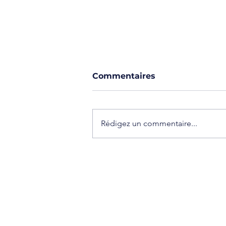
Commentaires
Rédigez un commentaire...
Quelles ferrailles et quels
métaux peuvent être
recyclés ?