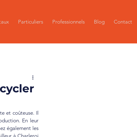
taux
Particuliers
Professionnels
Blog
Contact
cycler
e et coûteuse. Il 
oduction. En leur 
ez également les 
lleur à Charleroi 