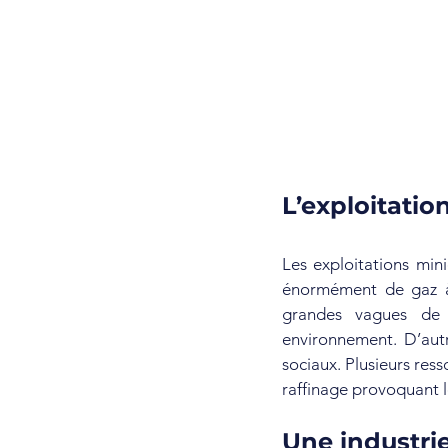
L’exploitatio
Les exploitations min
énormément de gaz à 
grandes vagues de d
environnement. D’autre
sociaux. Plusieurs res
raffinage provoquant l
Une industri